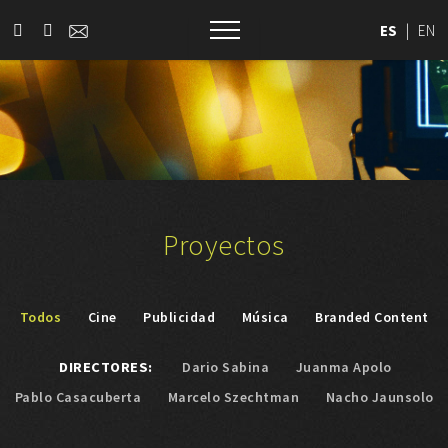
ES
|
EN
Proyectos
Todos
Cine
Publicidad
Música
Branded Content
DIRECTORES:
Dario Sabina
Juanma Apolo
Pablo Casacuberta
Marcelo Szechtman
Nacho Jaunsolo