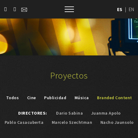
ES
|
EN
Proyectos
Todos
Cine
Publicidad
Música
Branded Content
DIRECTORES:
Dario Sabina
Juanma Apolo
Pablo Casacuberta
Marcelo Szechtman
Nacho Jaunsolo