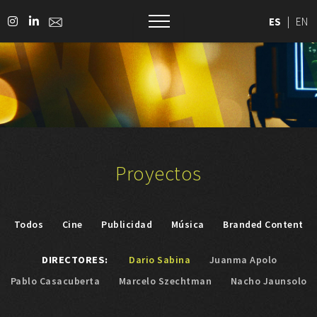
ES
|
EN
Proyectos
Todos
Cine
Publicidad
Música
Branded Content
DIRECTORES:
Dario Sabina
Juanma Apolo
Pablo Casacuberta
Marcelo Szechtman
Nacho Jaunsolo