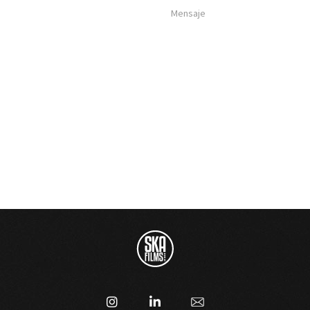
com.uy
tevideo, Uruguay