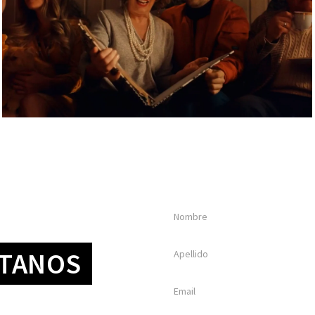
na idea?
TANOS