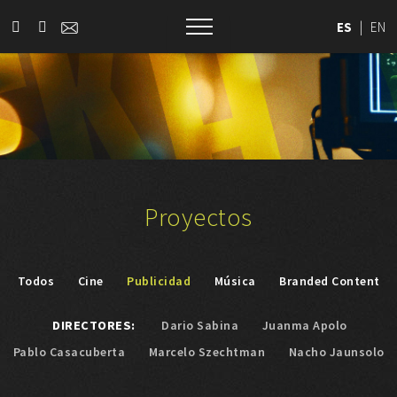
ES
|
EN
Proyectos
Todos
Cine
Publicidad
Música
Branded Content
DIRECTORES:
Dario Sabina
Juanma Apolo
Pablo Casacuberta
Marcelo Szechtman
Nacho Jaunsolo